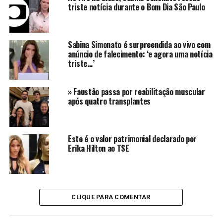
Massaoka.
triste notícia durante o Bom Dia São Paulo
Ana Maria Braga recebe
Sabina Simonato é surpreendida ao vivo com
resposta de Ju Massaoka no
anúncio de falecimento: ‘e agora uma notícia
triste…’
Mais Você
» Faustão passa por reabilitação muscular
O momento mais inusitado do experimento foi quando
após quatro transplantes
Ana Maria Braga
questionou
Ju Massaoka
como ela
teria passado de ano dessa forma. Entretanto, a
jornalista acabou dando uma resposta afiada para a
Este é o valor patrimonial declarado por
apresentadora:
“Menina, e eu passei bem, sabia? Por
Erika Hilton ao TSE
incrível que pareça. Fui primeiro lugar do meu
vestibular”
.
Apesar do momento de tensão, Ana Maria e a jornalista
acabaram rindo da situação e da tentativa de fazer a
CLIQUE PARA COMENTAR
experiência dar certo. O ex-BBB Gil do Vigor também
estava presente na atração e entrou na brincadeira com