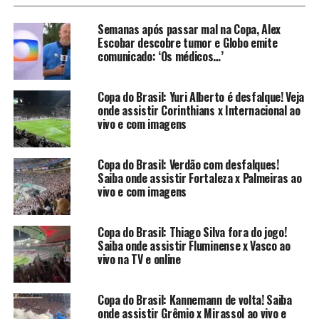
Janeiro, com destino a
Nova Jersey
, cidade que servirá
como base da equipe durante a disputa da Copa do
Semanas após passar mal na Copa, Alex
Mundo de 2026.
Escobar descobre tumor e Globo emite
comunicado: ‘Os médicos…’
O que torna essa aeronave
Copa do Brasil: Yuri Alberto é desfalque! Veja
diferente?
onde assistir Corinthians x Internacional ao
vivo e com imagens
O principal diferencial do avião está na sua configuração
interna. A aeronave conta com apenas
96 assentos
,
Copa do Brasil: Verdão com desfalques!
todos na categoria
classe executiva
, garantindo mais
Saiba onde assistir Fortaleza x Palmeiras ao
conforto durante as cerca de 10 horas de voo.
vivo e com imagens
Segundo a entidade, a exigência por uma cabine
totalmente executiva foi determinante para a
Copa do Brasil: Thiago Silva fora do jogo!
Saiba onde assistir Fluminense x Vasco ao
contratação da aeronave, algo que não está disponível
vivo na TV e online
atualmente na frota da companhia
patrocinadora da
seleção
. Veja detalhes da aeronave no vídeo divulgado
Copa do Brasil: Kannemann de volta! Saiba
pelo
canal Mochilando na Aviação
:
onde assistir Grêmio x Mirassol ao vivo e