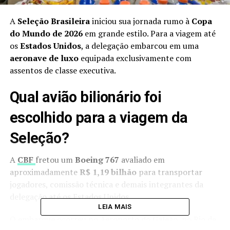
A
Seleção Brasileira
iniciou sua jornada rumo à
Copa
do Mundo de 2026
em grande estilo. Para a viagem até
os
Estados Unidos
, a delegação embarcou em uma
aeronave de luxo
equipada exclusivamente com
assentos de classe executiva.
Qual avião bilionário foi
escolhido para a viagem da
Seleção?
A
CBF
fretou um
Boeing 767
avaliado em
aproximadamente
R$ 1,19 bilhão
para transportar
jogadores, comissão técnica e demais integrantes da
delegação até os Estados Unidos.
LEIA MAIS
O embarque ocorreu no Aeroporto do Galeão, no Rio de