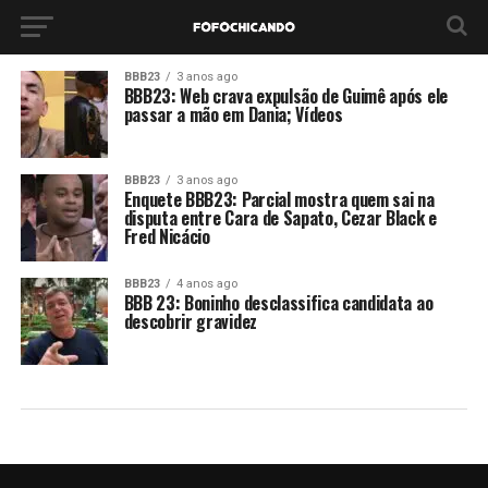
BBB23
3 anos ago
BBB23: Web crava expulsão de Guimê após ele
passar a mão em Dania; Vídeos
BBB23
3 anos ago
Enquete BBB23: Parcial mostra quem sai na
disputa entre Cara de Sapato, Cezar Black e
Fred Nicácio
BBB23
4 anos ago
BBB 23: Boninho desclassifica candidata ao
descobrir gravidez