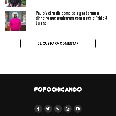
encontrado é considerado de difícil acesso, já em divisa
com o Rio Bocaína.
Paulo Vieira diz como pais gastaram o
dinheiro que ganharam com a série Pablo &
Na nota, a Canção Nova “
reafirmou seu
Luisão
posicionamento a favor da vida, desde a sua
concepção
” e lamentou o caso, mas também informou
que o aborto aconteceu de forma espontânea e
“sem a
CLIQUE PARA COMENTAR
conduta intencional de abandono do feto”
.
Já a Secretaria de Segurança Pública de São Paulo
afirmou que não divulgaria mais detalhes do caso
“para
garantir a autonomia ao trabalho policial”
. Os nomes
dos envolvidos não foi revelado à imprensa.
O caso aconteceu no último dia 22 de abril e vinha sendo
investigado pela polícia civil, que conseguiu identificar a
mãe do feto.