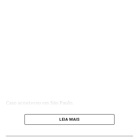
Caso aconteceu em São Paulo.
LEIA MAIS
Em nota, a Canção Nova se manifestou sobre o caso de