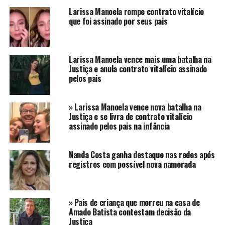
um feto encontrado dentro das dependências da
Larissa Manoela rompe contrato vitalício
que foi assinado por seus pais
comunidade religiosa. O caso esta sendo investigado
pela polícia civil, conforme a nota confirma.
No último dia 22 de abril, um feto foi encontrado na
Larissa Manoela vence mais uma batalha na
Estação de Tratamento de Esgoto da Chácara Santa
Justiça e anula contrato vitalício assinado
pelos pais
Cruz. A estação fica dentro das dependências da Canção
Nova, no município de Cachoeira Paulista, interior de
São Paulo.
» Larissa Manoela vence nova batalha na
Justiça e se livra de contrato vitalício
assinado pelos pais na infância
Segundo as informações confirmadas, os responsáveis
pelo descarte impróprio do feto são um casal de
missionários. A nota afirma ainda que os dois já
Nanda Costa ganha destaque nas redes após
prestaram esclarecimentos sobre o caso e agora
registros com possível nova namorada
aguardam conclusão de inquérito.
Ainda de acordo com informações sobre o caso, o feto
» Pais de criança que morreu na casa de
foi localizado por um funcionário e tinha
Amado Batista contestam decisão da
aproximadamente três meses. O local onde foi
Justiça