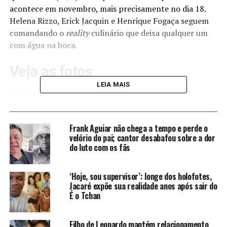
acontece em novembro, mais precisamente no dia 18.
Helena Rizzo, Erick Jacquin e Henrique Fogaça seguem
comandando o
reality
culinário que deixa qualquer um
com água na boca.
Veja as fotos
LEIA MAIS
Abrir em tela cheia
Dodô Pixote
Reprodução Instagram / @dodopixote
Frank Aguiar não chega a tempo e perde o
velório do pai; cantor desabafou sobre a dor
do luto com os fãs
‘Hoje, sou supervisor’: longe dos holofotes,
Jacaré expõe sua realidade anos após sair do
É o Tchan
Filho de Leonardo mantém relacionamento