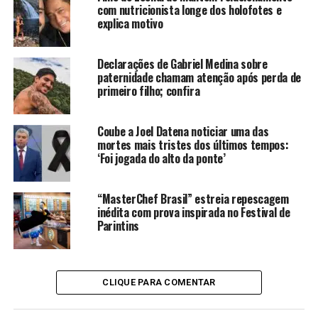
com nutricionista longe dos holofotes e
explica motivo
Declarações de Gabriel Medina sobre
Gilmelândia
Lucas Ramos / Brazil News
paternidade chamam atenção após perda de
primeiro filho; confira
Coube a Joel Datena noticiar uma das
mortes mais tristes dos últimos tempos:
‘Foi jogada do alto da ponte’
“MasterChef Brasil” estreia repescagem
inédita com prova inspirada no Festival de
Parintins
CLIQUE PARA COMENTAR
Hugo & Tiago
Reprodução Instagram /
@hugoetiagooficial