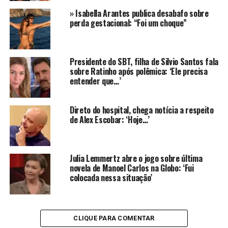
Geral, da Record, que conversou com familiares de
» Isabella Arantes publica desabafo sobre
Faustão.
“Eles estão esperançosos”
, disse a jornalista. A
perda gestacional: “Foi um choque”
última atualização oficial sobre o estado clínico de
Faustão foi divulgada pelo Hospital Israelita Albert
Einstein no dia 7 de agosto. Desde então, a equipe
Presidente do SBT, filha de Silvio Santos fala
médica mantém o foco na recuperação pós-operatória e
sobre Ratinho após polêmica: ‘Ele precisa
no controle de possíveis complicações, comuns em
entender que…’
casos de transplantes múltiplos.
Direto do hospital, chega notícia a respeito
Transplantes de Faustão
de Alex Escobar: ‘Hoje…’
O apresentador, que já havia enfrentado um transplante
de coração em 2023 e um transplante de rim em 2024,
Julia Lemmertz abre o jogo sobre última
vem recebendo acompanhamento intensivo. A
novela de Manoel Carlos na Globo: ‘Fui
expectativa é que, com a evolução estável, ele possa
colocada nessa situação’
iniciar uma transição gradual para o tratamento fora da
Unidade de Terapia Intensiva.
Fora das telas desde que precisou se afastar para cuidar
CLIQUE PARA COMENTAR