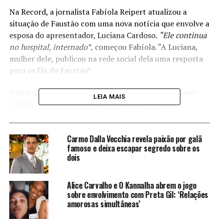
Na Record, a jornalista Fabíola Reipert atualizou a
situação de Faustão com uma nova notícia que envolve a
esposa do apresentador, Luciana Cardoso.
“Ele continua
no hospital, internado”
, começou Fabíola. “A Luciana,
mulher dele, publicou na rede social dela uma resposta
para os fãs do Faustão”.
Nesta quarta-feira (13), a esposa de Faustão, Luciana
LEIA MAIS
Cardoso, fez uma rara manifestação pública para
atualizar os fãs. Pelas redes sociais, ela publicou uma
mensagem curta, mas otimista: “Tudo indo bem”.
Carmo Dalla Vecchia revela paixão por galã
Luciana também aproveitou o momento para agradecer
famoso e deixa escapar segredo sobre os
as inúmeras demonstrações de carinho recebidas nos
dois
últimos meses.
Família esperançosa
Alice Carvalho e O Kannalha abrem o jogo
sobre envolvimento com Preta Gil: ‘Relações
amorosas simultâneas’
Fabíola Reipert também informou durante o Balanço