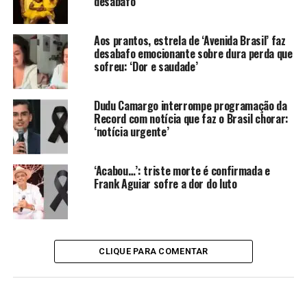
desabafo
Carolina Dieckmann e Preta Gil (Foto Reprodução Redes
Sociais)
Aos prantos, estrela de ‘Avenida Brasil’ faz
desabafo emocionante sobre dura perda que
sofreu: ‘Dor e saudade’
Dudu Camargo interrompe programação da
Record com notícia que faz o Brasil chorar:
‘notícia urgente’
‘Acabou…’: triste morte é confirmada e
Frank Aguiar sofre a dor do luto
CLIQUE PARA COMENTAR
Carolina Dieckmann (Foto Reprodução Redes Sociais)