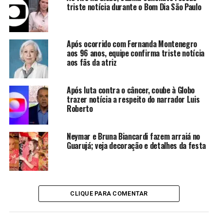
triste notícia durante o Bom Dia São Paulo
de Hytalo Santos. As medidas fazem parte do esforço
para impedir a circulação de conteúdos considerados
prejudiciais a menores.
Após ocorrido com Fernanda Montenegro
aos 96 anos, equipe confirma triste notícia
Defesa deixa caso
aos fãs da atriz
Em meio à repercussão do caso, a defesa de Hytalo
Após luta contra o câncer, coube à Globo
anunciou que está deixando a representação legal do
trazer notícia a respeito do narrador Luis
influenciador, sem apresentar detalhes sobre os motivos
Roberto
da decisão. Hytalo, que já havia sido alvo de Antonia
Fontenelle, no ano passado, agora foi alvo de vídeo do
Neymar e Bruna Biancardi fazem arraiá no
influenciador Felipe Bressami, o Felca.
Guarujá; veja decoração e detalhes da festa
CONTINUE LENDO
CLIQUE PARA COMENTAR