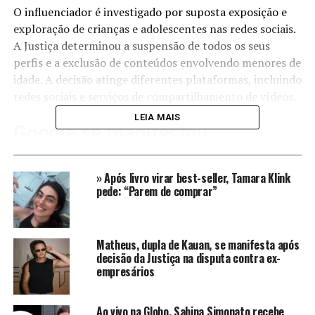
O influenciador é investigado por suposta exposição e
exploração de crianças e adolescentes nas redes sociais.
A Justiça determinou a suspensão de todos os seus
perfis e a exclusão de conteúdos envolvendo menores de
idade. A decisão atinge diferentes plataformas, incluindo
redes sociais e serviços de compartilhamento de vídeos.
LEIA MAIS
Google se manifestou
Apesar da ordem judicial emitida no dia anterior,
» Após livro virar best-seller, Tamara Klink
algumas contas do influenciador ainda estavam ativas
pede: “Parem de comprar”
no Facebook e no Instagram na tarde desta quarta-feira.
A reportagem do Jornal Nacional entrou em contato
com a Meta para questionar o descumprimento da
Matheus, dupla de Kauan, se manifesta após
determinação, mas não obteve resposta.
decisão da Justiça na disputa contra ex-
empresários
O Google, responsável pelo YouTube, informou que não
havia sido oficialmente intimado, mas que já estava
Ao vivo na Globo, Sabina Simonato recebe
removendo vídeos e retirando a monetização do canal