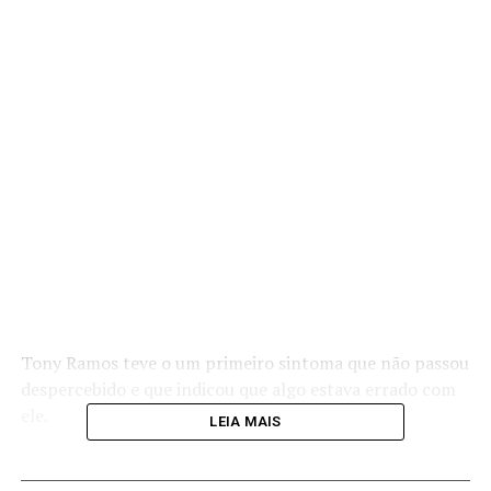
Tony Ramos teve o um primeiro sintoma que não passou
despercebido e que indicou que algo estava errado com
ele.
LEIA MAIS