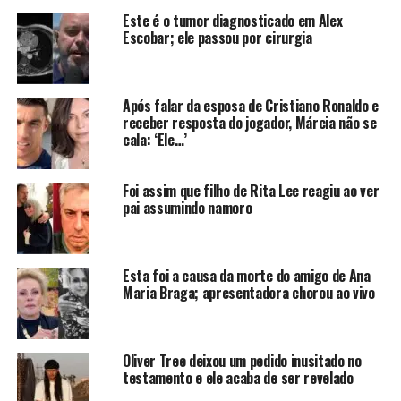
Este é o tumor diagnosticado em Alex
Escobar; ele passou por cirurgia
De forma recente, o famoso ator Tony Ramos precisou
ser internado às pressas e submetido a uma cirurgia de
emergência por conta de um sangramento cerebral. A
situação pegou a muitos fãs de surpreso, pois muitos
Após falar da esposa de Cristiano Ronaldo e
receber resposta do jogador, Márcia não se
acreditavam que estava tudo bem com o artista.
cala: ‘Ele…’
E apesar da surpresa por parte daqueles que gostam de
acompanhar o seu trabalho, pessoas próximas já teriam
Foi assim que filho de Rita Lee reagiu ao ver
notado alguns sinais de que algo errado poderia estar
pai assumindo namoro
acontecendo com ele.
Segundo informações da mídia, o primeiro sintoma
Esta foi a causa da morte do amigo de Ana
sentido por Tony Ramoso que alertou a muitos de seus
Maria Braga; apresentadora chorou ao vivo
colegas foram as fortes dores de cabeça que ele se
queixava, enquanto gravava a novela ‘Terra e Paixão’, um
de seus últimos trabalhos.
Oliver Tree deixou um pedido inusitado no
testamento e ele acaba de ser revelado
Em certa ocasião, o artista teria reclamado de