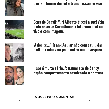
Atitude de Datena não teria
cair em bueiro durante transmissão ao vivo
agradado a direção da RedeTV!
Copa do Brasil: Yuri Alberto é desfalque! Veja
Segundo apuração do colunista Gabriel de Oliveira, do
onde assistir Corinthians x Internacional ao
portal LeoDias, a RedeTV! teria avaliado as falas de
vivo e com imagens
Datena
como “desnecessárias”, sobretudo por conta da
boa relação institucional mantida entre as duas
‘A dor de…’: Frank Aguiar não conseguiu dar
emissoras.
o último adeus ao pai e entra em desespero
Internamente, o comentário teria sido interpretado
como uma crítica que poderia ter sido evitada,
‘Isso é muito sério…’: namorado de Sandy
considerando que o jornalista já está em outra casa. Vale
expõe comportamento envolvendo a cantora
lembrar ainda que a saída de Luiz Datena do SBT foi
cercada de polêmicas.
O apresentador pediu demissão após descobrir que a
direção estaria planejando promover Luiz Bacci e,
CLIQUE PARA COMENTAR
consequentemente, retirar o Tá na Hora do ar. O