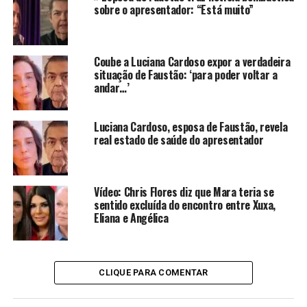
quando a sepse foi diagnosticada, e desde então
sobre o apresentador: “Está muito”
permanece sob atenção máxima da equipe médica.
Familiares acompanham o caso de perto no hospital,
recebendo atualizações constantes sobre a evolução do
Coube a Luciana Cardoso expor a verdadeira
quadro.
situação de Faustão: ‘para poder voltar a
andar…’
Feltrim também elogiou a postura de Luciana Cardoso,
esposa do apresentador, que tem se mantido ao lado
Luciana Cardoso, esposa de Faustão, revela
dele em todos os momentos.
“Ela é forte, inteligente e
real estado de saúde do apresentador
sempre esteve presente, tanto na vida pessoal quanto
profissional do Faustão”
, disse.
Vídeo: Chris Flores diz que Mara teria se
Ao final, o comunicador ressaltou o legado do
sentido excluída do encontro entre Xuxa,
apresentador.
“Ele viveu grandes conquistas, foi
Eliana e Angélica
admirado por milhões, ajudou inúmeras pessoas sem
buscar holofotes e construiu uma carreira marcada pelo
carisma e generosidade”
, concluiu.
CLIQUE PARA COMENTAR
CONTINUE LENDO