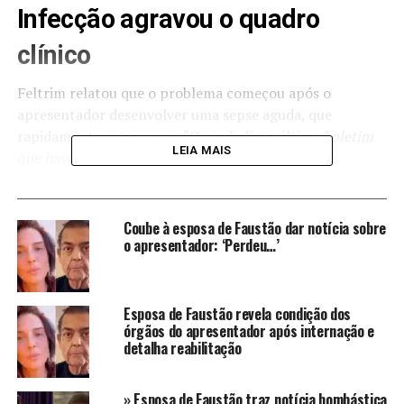
Infecção agravou o quadro
clínico
Feltrim relatou que o problema começou após o
apresentador desenvolver uma sepse aguda, que
rapidamente se agravou.
“Quando li no último boletim
LEIA MAIS
que havia uma infecção desse tipo, entendi que a
situação era crítica, pois passei por algo semelhante com
a minha mãe. Agora, infelizmente, os órgãos dele estão
deixando de funcionar”
, explicou. O jornalista destacou
Coube à esposa de Faustão dar notícia sobre
ainda que, nesse cenário, apenas um milagre poderia
o apresentador: ‘Perdeu…’
mudar o desfecho.
Situação inspira cuidados
Esposa de Faustão revela condição dos
órgãos do apresentador após internação e
extremos
detalha reabilitação
De acordo com Feltrim, Faustão já estava inconsciente
» Esposa de Faustão traz notícia bombástica