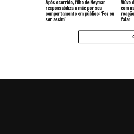
Após ocorrido, filho de Neymar
Viúvo 
responsabiliza a mãe por seu
com na
comportamento em público: ‘Fez eu
reação
ser assim’
falar