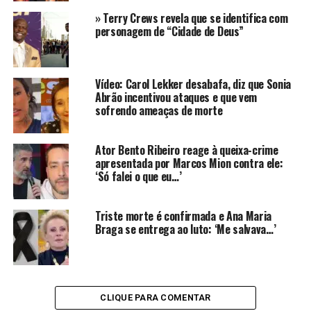
Há anos atrás, Sandra e Gilberto perderam um filho,
» Terry Crews revela que se identifica com
Pedro Gil. Então com apenas 19 anos, Pedro faleceu em
personagem de “Cidade de Deus”
1990, quando foi vítima de um acidente de trânsito.
“Ela [Sandra] tinha esse medo de perder mais um
Vídeo: Carol Lekker desabafa, diz que Sonia
filho. Ela me falou duas vezes: ‘Será que eu vou
Abrão incentivou ataques e que vem
enterrar mais um filho?’. Eu ficava calado com ela”
,
sofrendo ameaças de morte
disse Gominho à imprensa.
Ator Bento Ribeiro reage à queixa-crime
“Quando voltei de Nova York e senti que ela não ia
apresentada por Marcos Mion contra ele:
voltar, fiquei uma semana sem conseguir ver a Drão.
‘Só falei o que eu…’
Pensei: ‘Como vou encarar essa mulher? Ela vai me
perguntar sobre a filha. O que eu vou falar?’”
,
Triste morte é confirmada e Ana Maria
confessou o comunicador.
Braga se entrega ao luto: ‘Me salvava…’
https://www.instagram.com/p/DMipzqBxlHC
Gominho também falou da sensação de perder a melhor
amiga e admitiu ter sentido alívio. O famoso explicou
CLIQUE PARA COMENTAR