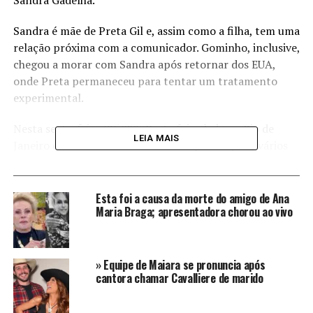
Sandra Gadelha.
Sandra é mãe de Preta Gil e, assim como a filha, tem uma
relação próxima com a comunicador. Gominho, inclusive,
chegou a morar com Sandra após retornar dos EUA,
onde Preta permaneceu para tentar um tratamento
experimental.
Nesta sexta-feira (25/07), Preta foi velada no Rio de
LEIA MAIS
Janeiro e a cerimônia contou com a presença de vários
amigos e familiares da cantora. Gominho esteve
presente e seguiu para o Crematório da Penitência, no
Rio de Janeiro.
Esta foi a causa da morte do amigo de Ana
Maria Braga; apresentadora chorou ao vivo
No local, Gominho falou brevemente com a imprensa e
revelou a confissão feita por Sandra, que é conhecida
como Sandrão, ou Drão, pelos mais íntimos. Gominho
» Equipe de Maiara se pronuncia após
lembrou que a mãe de Preta Gil temia ter que enterrar
cantora chamar Cavalliere de marido
mais um filho.