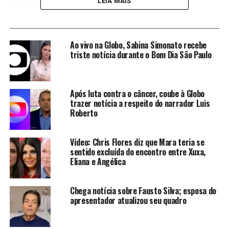
LEIA MAIS
Eliana também será a nova apresentadora do Saia Justa,
programa do canal GNT, onde sua participação promete
trazer novas perspectivas e discussões envolventes ao
Ao vivo na Globo, Sabina Simonato recebe
formato já consagrado. Sua estreia está prevista para
triste notícia durante o Bom Dia São Paulo
agosto deste ano, e a expectativa é grande para ver
como ela se adaptará ao novo ambiente de debate.
Após luta contra o câncer, coube à Globo
A mudança de Eliana para a Globo é um marco
trazer notícia a respeito do narrador Luis
Roberto
significativo em sua carreira, e sua presença na nova
emissora já está sendo aguardada com muita expectativa
pelos fãs e pelo público em geral. Com sua experiência e
Vídeo: Chris Flores diz que Mara teria se
carisma, Eliana promete encantar ainda mais os
sentido excluída do encontro entre Xuxa,
Eliana e Angélica
telespectadores em seus novos projetos na Globo.
Recepção na Globo
Chega notícia sobre Fausto Silva; esposa do
apresentador atualizou seu quadro
Eliana chegou a Globo e foi recebida por muitos
funcionários da emissora. Nos Estúdios Globo, ela foi