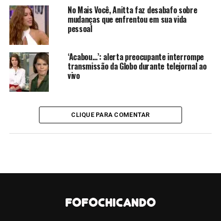
tietada. Uma humilde funcionária, que não foi
No Mais Você, Anitta faz desabafo sobre
identificada, rasgou elogios à apresentadora. Ao ser
mudanças que enfrentou em sua vida
pessoal
perguntada sobre o porquê gostava da Eliana, a mulher
afirmou que a loira é o máximo.
“Maravilhosa, simples”
,
disse.
‘Acabou…’: alerta preocupante interrompe
transmissão da Globo durante telejornal ao
vivo
CONTINUE LENDO
CLIQUE PARA COMENTAR