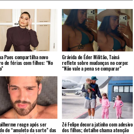
ana Paes compartilha novo
Grávida de Éder Militão, Tainá
ro de férias com filhos: “No
reflete sobre mudanças no corpo:
o”
“Não vale a pena se comparar”
uilherme reage após ser
Zé Felipe decora jatinho com adesivo
o de “amuleto da sorte” das
dos filhos; detalhe chama atenção