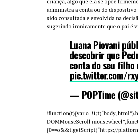
criança, algo que ela se opõe firme
administra a conta ou do dispositivo 
sido consultada e envolvida na decisã
sugerindo ironicamente que o pai é v
Luana Piovani públ
descobrir que Pedr
conta do seu filho
pic.twitter.com/r
— POPTime (@sit
!function(t){var o=!1;t(“body, html”
DOMMouseScroll mousewheel”,funct
{0==o&&t.getScript(“https://platform