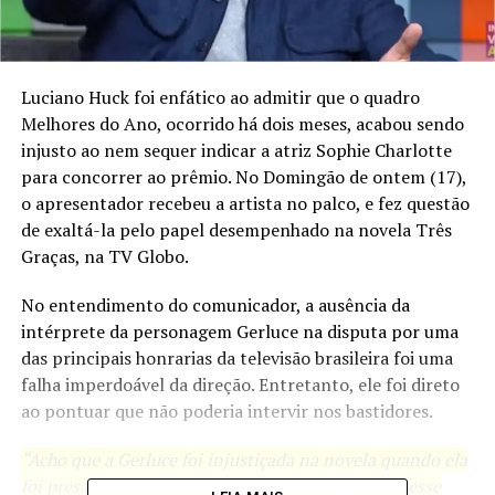
Luciano Huck foi enfático ao admitir que o quadro
Melhores do Ano, ocorrido há dois meses, acabou sendo
injusto ao nem sequer indicar a atriz Sophie Charlotte
para concorrer ao prêmio. No Domingão de ontem (17),
o apresentador recebeu a artista no palco, e fez questão
de exaltá-la pelo papel desempenhado na novela Três
Graças, na TV Globo.
No entendimento do comunicador, a ausência da
intérprete da personagem Gerluce na disputa por uma
das principais honrarias da televisão brasileira foi uma
falha imperdoável da direção. Entretanto, ele foi direto
ao pontuar que não poderia intervir nos bastidores.
“Acho que a Gerluce foi injustiçada na novela quando ela
foi presa sem motivo. E a Sophie foi injustiçada nesse