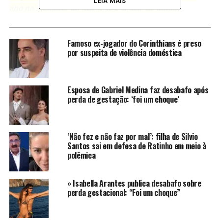
LEIA MAIS
ano no Melhores do Ano, que é aquém da minha
vontade, então eu estou muito feliz de ter você nesse
palco e dizer que você fez um trabalho impecável”
,
Famoso ex-jogador do Corinthians é preso
pontuou o apresentador.
por suspeita de violência doméstica
Reprodução – TV Globo
Esposa de Gabriel Medina faz desabafo após
perda de gestação: ‘foi um choque’
Passagem de bastão
Sophie Charlotte foi escolhida para estar no Domingão
‘Não fez e não faz por mal’: filha de Silvio
como a representante da novela Três Graças, na
Santos sai em defesa de Ratinho em meio à
polêmica
transição para a nova trama que está por vir na TV
Globo: Quem Ama Cuida. Como de praxe, o apresentador
recebe personagens para fazer uma espécie de
» Isabella Arantes publica desabafo sobre
passagem de bastão. Sophie foi a única representante da
perda gestacional: “Foi um choque”
trama assinada por Aguinaldo Silva e Virgílio Silva e Zé
Dassilva.