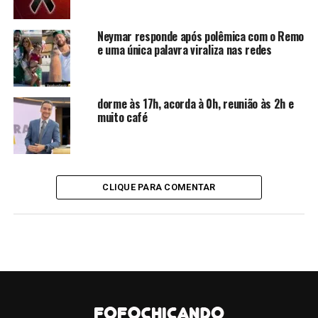
As autoridades turcas ainda aguardam a conclusão da
Neymar responde após polêmica com o Remo
autópsia para esclarecer a causa da morte. A principal
e uma única palavra viraliza nas redes
hipótese investigada é a de um ataque cardíaco, embora
veículos locais também mencionem a possibilidade de
complicações relacionadas à combinação de
dorme às 17h, acorda à 0h, reunião às 2h e
medicamentos antidepressivos e álcool. Até o momento,
muito café
nenhuma das informações foi confirmada oficialmente
pela polícia.
CONTINUE LENDO
CLIQUE PARA COMENTAR