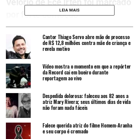
Velório de Ece Írten foi marcado
LEIA MAIS
por forte comoção
O advogado da família, Ugur Gokkoyun, explicou o que
aconteceu com a mãe da atriz.
“Ela teve uma dor de
Cantor Thiago Servo abre mão de processo
estômago antes de entrar no velório, mas não quis ir ao
de R$ 12,8 milhões contra mãe de criança e
revela motivo
médico”,
afirmou ele. Apesar do susto, Nuriye decidiu
permanecer no velório para se despedir da filha.
Vídeo mostra o momento em que a repórter
O pai da atriz, Vural Írten, também emocionou os
da Record cai em bueiro durante
reportagem ao vivo
presentes ao ajudar a carregar o caixão até o local da
despedida. Amigos, colegas de profissão e fãs
acompanharam o enterro e prestaram homenagens à
Despedida dolorosa: faleceu aos 82 anos a
artista, que foi encontrada morta em casa na última
atriz Mary Rivera; seus últimos dias de vida
não foram nada fáceis
segunda-feira (15), um dia após completar 35 anos.
Causa da morte da atriz segue
Falece querida atriz do filme Homem-Aranha
e seu corpo é cremado
sob investigação