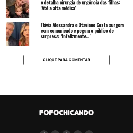
esperança de encontrar suas origens e construir um
e detalha cirurgia de urgência das filhas:
‘Até a alta médica’
futuro melhor.
Flávia Alessandra e Otaviano Costa surgem
com comunicado e pegam o público de
surpresa: ‘Infelizmente…’
CLIQUE PARA COMENTAR
Outras produções igualmente marcantes reforçaram a
tradição das novelas de época na faixa das seis.
“A Força
de um Desejo”
misturou romance e mistério ao
incorporar elementos típicos de histórias policiais.
“Cabocla
” explorou disputas por terras e um romance