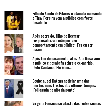
frequentemente recordada é “
Alma Gêmea”
, que
apostou em uma narrativa baseada na força do amor
Filha de Xande de Pilares é atacada na escola
além da vida, acompanhando o reencontro de duas
e Thay Pereira vem a público com forte
almas ligadas pelo destino após uma separação trágica.
desabafo
Tramas românticas e aventuras
Após ocorrido, filho de Neymar
responsabiliza a mãe por seu
conquistaram diferentes
comportamento em público: ‘Fez eu ser
assim’
gerações
Após fim do casamento, atriz Ana Rosa vem
A lista de sucessos também inclui
“Chocolate com
a público e desabafa sobre o ex-marido,
Pimenta”
, ambientada na década de 1920 e centrada na
Dedé Santana: ‘Ele é um…’
trajetória de Ana Francisca. A novela combinou
romance, humor e conflitos familiares em uma pequena
Coube a Joel Datena noticiar uma das
cidade fictícia cuja economia girava em torno de uma
mortes mais tristes dos últimos tempos:
fábrica de chocolates. Já
‘Foi jogada do alto da ponte’
“Êta Mundo Bom!”
chamou
atenção pela história do otimista Candinho, personagem
que enfrentou desafios e aventuras sem perder a
Virginia Fonseca se afasta das redes sociais