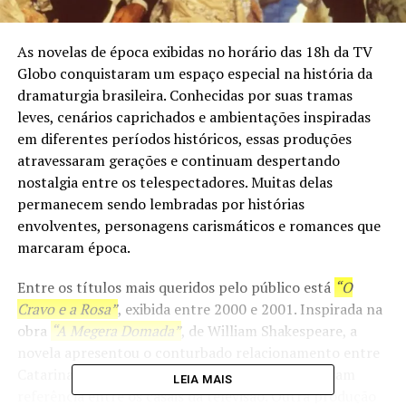
As novelas de época exibidas no horário das 18h da TV
Globo conquistaram um espaço especial na história da
dramaturgia brasileira. Conhecidas por suas tramas
leves, cenários caprichados e ambientações inspiradas
em diferentes períodos históricos, essas produções
atravessaram gerações e continuam despertando
nostalgia entre os telespectadores. Muitas delas
permanecem sendo lembradas por histórias
envolventes, personagens carismáticos e romances que
marcaram época.
Entre os títulos mais queridos pelo público está
“O
Cravo e a Rosa”
, exibida entre 2000 e 2001. Inspirada na
obra
“A Megera Domada”
, de William Shakespeare, a
novela apresentou o conturbado relacionamento entre
Catarina e Petruchio, personagens que se tornaram
LEIA MAIS
referência entre os casais da televisão. Outra produção