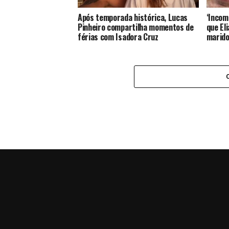
Após temporada histórica, Lucas
‘Incom
Pinheiro compartilha momentos de
que El
férias com Isadora Cruz
marid