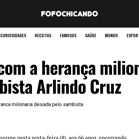
CURIOSIDADES
RECEITAS
FAMOSOS
SAÚDE
MUNDO
ESPOR
com a herança milio
bista Arlindo Cruz
rreu nesta sexta-feira (8), aos 66 anos, encerrando