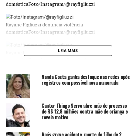
doméstica
Foto/Instagram/@rayfigliuzzi
Rayane Figliuzzi denuncia violência
doméstica
Foto/Instagram/@rayfigliuzzi
LEIA MAIS
Rayane Figliuzzi denuncia violência
doméstica
Foto/Instagram/@rayfigliuzzi
Nanda Costa ganha destaque nas redes após
registros com possível nova namorada
Cantor Thiago Servo abre mão de processo
de R$ 12,8 milhões contra mãe de criança e
revela motivo
Após grave acidente, morte do filho de 2