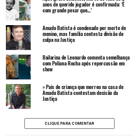
anos de querido jogador é confirmada: ‘É
com grande pesar que…’
Rayane Figliuzzi denuncia violência
Amado Batista é condenado por morte de
doméstica
Foto/Instagram/@rayfigliuzzi
menino, mas família contesta divisão de
culpa na Justiça
Bailarina de Leonardo comenta semelhança
com Poliana Rocha após repercussão em
show
» Pais de criança que morreu na casa de
Amado Batista contestam decisão da
Justiça
CLIQUE PARA COMENTAR
Rayane Figliuzzi denuncia violência
doméstica
Foto/Instagram/@rayfigliuzzi