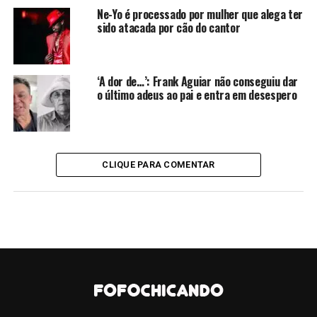
investigações e não descarta nenhuma hipótese. Acima
Ne-Yo é processado por mulher que alega ter
sido atacada por cão do cantor
está a imagem do Boletim de Ocorrência que foi
registrado. Homicídio, inclusive, não é descartado pelos
investigadores, embora não haja nenhum suspeito neste
momento. O laudo do IML será fundamental para a
‘A dor de…’: Frank Aguiar não conseguiu dar
o último adeus ao pai e entra em desespero
continuidade da investigação policial. Nahim foi
sepultado na cidade onde nasceu, Miguelópolis, no
interior do estado de São Paulo.
CONTINUE LENDO
CLIQUE PARA COMENTAR