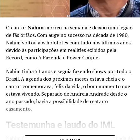
O cantor
Nahim
morreu na semana e deixou uma legião
de fãs órfãos. Com auge no sucesso na década de 1980,
Nahim voltou aos holofotes com tudo nos últimos anos
devido às participações em realities exibidos pela
Record, como A Fazenda e Power Couple.
Nahim tinha 71 anos e seguia fazendo shows por todo o
Brasil. A agenda dos próximos meses estava cheia e o
cantor comemorava, feliz da vida, o bom momento que
estava vivendo. Separado de Andreia Andrade desde o
ano passado, havia a possibilidade de reatar o
casamento.
Testemunha e laudo do IML
Nahim foi encontrado morto depois de cair da escada da