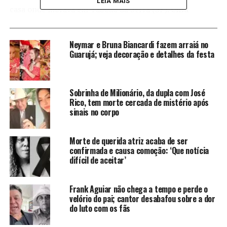
LEIA MAIS
casa onde morava em Taboão da Serra (SP).
Uma
pessoa que passava pela rua
olhou pela fresta da
janela e viu Nahim caído. Esta testemunha, que não foi
Neymar e Bruna Biancardi fazem arraiá no
identificada, chamou os bombeiros, que entraram na
Guarujá; veja decoração e detalhes da festa
casa e encontraram o cantor sem vida. Andreia de
Andrade quer saber quem é esta testemunha.
A
Polícia Civil
está investigando o caso, mas aguarda o
Sobrinha de Milionário, da dupla com José
Rico, tem morte cercada de mistério após
laudo do IML
, que normalmente demora até 30 dias
sinais no corpo
para ficar pronto. Este documento é importante porque
vai mostrar se Nahim morreu antes de cair da escada, se
Morte de querida atriz acaba de ser
houve algum mal súbito ou se foi a queda que provocou
confirmada e causa comoção: ‘Que notícia
o óbito.
difícil de aceitar’
Frank Aguiar não chega a tempo e perde o
velório do pai; cantor desabafou sobre a dor
Investigação policial
do luto com os fãs
A Polícia Civil de São Paulo está à frente das