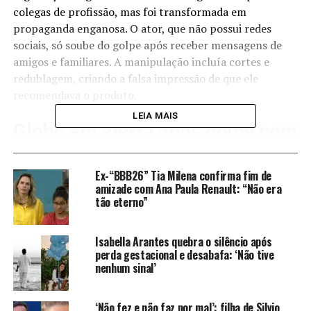
colegas de profissão, mas foi transformada em
propaganda enganosa. O ator, que não possui redes
sociais, só soube do golpe após receber mensagens de
amigos e familiares. A manipulação incluía cortes e
redublagem, criando a falsa impressão de que ele
recomendava o produto.
LEIA MAIS
Globo em alerta após golpe com
Tony Ramos
Ex-“BBB26” Tia Milena confirma fim de
Ao tomar conhecimento do vídeo, Tony Ramos entrou
amizade com Ana Paula Renault: “Não era
tão eterno”
em contato com a emissora para investigar o caso. A
Globo iniciou medidas para tentar remover o conteúdo
das plataformas digitais. A apresentadora
Ana Maria
Isabella Arantes quebra o silêncio após
perda gestacional e desabafa: ‘Não tive
Braga
também foi alvo de golpes semelhantes, com
nenhum sinal’
vídeos falsos que usavam sua imagem para divulgar
produtos estéticos.
‘Não fez e não faz por mal’: filha de Silvio