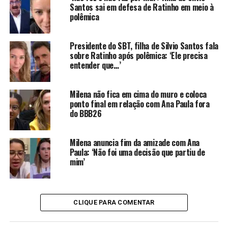
A assessoria do ator confirmou que ele nunca participou
Santos sai em defesa de Ratinho em meio à
polêmica
de campanhas publicitárias sem contrato formal. Em
entrevista, Tony afirmou:
“Não faço propaganda de
remédio, nem de bebida alcoólica. Não faço mesmo.”
A
Presidente do SBT, filha de Silvio Santos fala
equipe também destacou que a voz no vídeo não
sobre Ratinho após polêmica: ‘Ele precisa
entender que…’
pertencia ao artista e que o conteúdo era claramente
falso.
Milena não fica em cima do muro e coloca
Já era tarde demais para conter
ponto final em relação com Ana Paula fora
do BBB26
o golpe
Milena anuncia fim da amizade com Ana
Apesar da mobilização, o vídeo já havia se espalhado por
Paula: ‘Não foi uma decisão que partiu de
diversos canais. A velocidade da disseminação impediu
mim’
uma ação imediata eficaz. O caso de Tony Ramos se soma
a outros envolvendo figuras públicas, como Galvão
Bueno e Luciano Huck, que também denunciaram o uso
CLIQUE PARA COMENTAR
indevido de suas imagens em golpes virtuais.