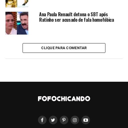
Patau, que causa má formações congênitas no menino
que desde o nascimento precisou passar para
Ana Paula Renault detona o SBT após
tratamento intensivo logo após o nascimento.
Ratinho ser acusado de fala homofóbica
A síndrome é decorrente da síndrome da trissomia do
cromossomo 13, quando a pessoa nasce com um
cromossomo à mais. A doença pode ser detectada ainda
CLIQUE PARA COMENTAR
na gestação durante o pré-natal.
Zé Vaqueiro e Ingra também são pais de Daniel, de 3
anos. Além de Arthur e Daniel, Ingra também é mãe de
Nicolly, a adolescente de 12 anos fruto de seu antigo
relacionamento.
Arthur chegou a ser batizado ainda no hospital. Com
uma roupinha branca, o bebê ainda no leito do hospital
recebeu a bênção religiosa dos pais e padrinhos.