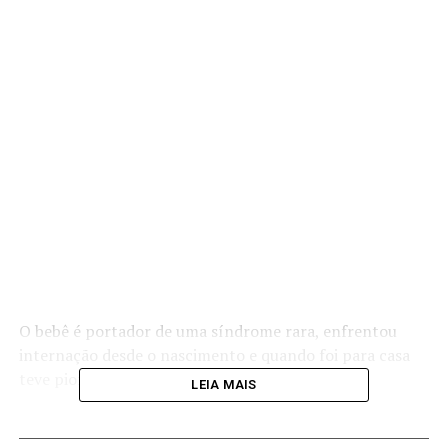
O bebê é portador de uma síndrome rara, enfrentou
internação desde o nascimento e quando foi para casa
teve piora.
LEIA MAIS