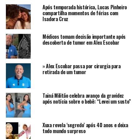
Após temporada histórica, Lucas Pinheiro
compartilha momentos de férias com
O caçula do cantor e compositor Zé Vaqueiro havia
Isadora Cruz
recebido alta ontem. A mãe, Ingra Soares chegou a
compartilhar em um vídeo para seu perfil nas redes
sociais, a felicidade de levar o filho para casa nos braços
Médicos tomam decisão importante após
descoberta de tumor em Alex Escobar
após meses internado no hospital.
Mas infelizmente o pequeno Arthur teve de voltar para
o hospital após uma parada cardíaca. A notícia foi dada
» Alex Escobar passa por cirurgia para
pela própria Ingra nas redes sociais lamentando o
retirada de um tumor
retorno do pequeno para a unidade hospitalar.
“Hoje o Arthur teve uma parada cardíaca, já estamos
Tainá Militão celebra avanço da gravidez
com ele hospitalizado novamente na UTI. Uma
após notícia sobre o bebê: “Levei um susto”
síndrome cruel. Nos ajuda Deus”
, escreveu Ingra
como legenda de uma foto em que o bebê de 9 meses
aparece parcialemente no leito.
Xuxa revela ‘segredo’ após 40 anos e deixa
todo mundo surpreso
Arthur é portador de uma síndrome rara, a síndrome de