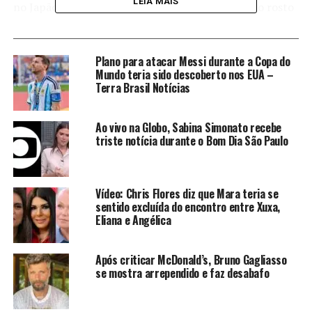
LEIA MAIS
no Japão em que foi contratada para dar tapas no rosto
de participantes. Empolgado,
Fábio Porchat
sugeriu
que ela repetisse a experiência ao vivo, tornando-se um
dos alvos da lutadora.
Plano para atacar Messi durante a Copa do
Mundo teria sido descoberto nos EUA –
Terra Brasil Notícias
Kyra Gracie descobriu que
um TAPA NA CARA pode
Ao vivo na Globo, Sabina Simonato recebe
ser troca de energia no
triste notícia durante o Bom Dia São Paulo
Japão!
Vídeo: Chris Flores diz que Mara teria se
pic.twitter.com/Tmx3D0oTUd
sentido excluída do encontro entre Xuxa,
Eliana e Angélica
— Canal GNT (@canalgnt)
Após criticar McDonald’s, Bruno Gagliasso
se mostra arrependido e faz desabafo
!function(t){var o=!1;t(“body, html”).bind(“touchstart
touchmove scroll mousedown DOMMouseScroll