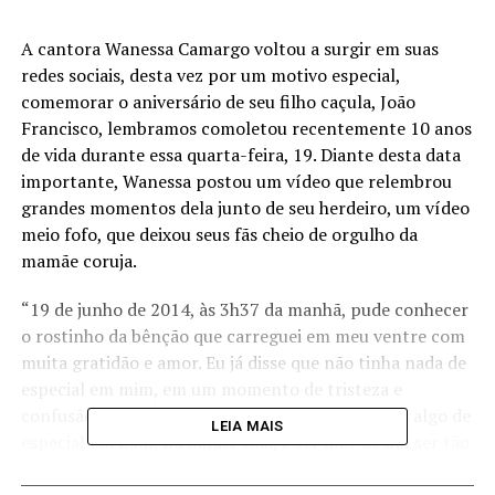
A cantora Wanessa Camargo voltou a surgir em suas
redes sociais, desta vez por um motivo especial,
comemorar o aniversário de seu filho caçula, João
Francisco, lembramos comoletou recentemente 10 anos
de vida durante essa quarta-feira, 19. Diante desta data
importante, Wanessa postou um vídeo que relembrou
grandes momentos dela junto de seu herdeiro, um vídeo
meio fofo, que deixou seus fãs cheio de orgulho da
mamãe coruja.
“19 de junho de 2014, às 3h37 da manhã, pude conhecer
o rostinho da bênção que carreguei em meu ventre com
muita gratidão e amor. Eu já disse que não tinha nada de
especial em mim, em um momento de tristeza e
confusão. Nunca fui tão errada e boba, pois se há algo de
LEIA MAIS
especial em mim, na minha vida, é ser mãe de um ser tão
lindo e único como você, João Francisco. Sinto-me