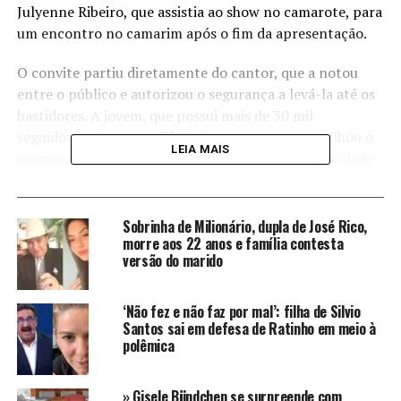
Julyenne Ribeiro, que assistia ao show no camarote, para
um encontro no camarim após o fim da apresentação.
O convite partiu diretamente do cantor, que a notou
entre o público e autorizou o segurança a levá-la até os
bastidores. A jovem, que possui mais de 30 mil
seguidores em seu perfil no Instagram, compartilhou o
LEIA MAIS
momento com entusiasmo, destacando a receptividade
do artista.
Segundo ela, o encontro foi marcado por abraços,
Sobrinha de Milionário, dupla de José Rico,
atenção e uma simpatia inesperada. O vídeo que registra
morre aos 22 anos e família contesta
versão do marido
o encontro rapidamente ganhou visibilidade, mas
acabou dividindo opiniões entre os internautas.
‘Não fez e não faz por mal’: filha de Silvio
A publicação, além de despertar reações de fãs do
Santos sai em defesa de Ratinho em meio à
cantor, também reacendeu antigos debates sobre o
polêmica
início do relacionamento de Zezé com sua atual esposa,
Graciele Lacerda.
» Gisele Bündchen se surpreende com