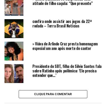
atitude de filho caçula: “Que presente”
A lembrança de que o casal se conheceu em um
contexto semelhante – nos bastidores de um programa
de televisão – enquanto Zezé ainda era casado com Zilu
confira onde assistir aos jogos da 22ª
Godoi, alimentou comentários carregados de ironia e
rodada – Terra Brasil Notícias
críticas nas redes.
Usuários não hesitaram em aludir a episódios do
» Viúva de Arlindo Cruz presta homenagem
passado, sugerindo que a história poderia se repetir.
especial um ano após morte do cantor
Comentários como “lei do retorno nunca falha” e “Zilu
lavando a alma” dominaram a seção de respostas da
postagem.
Presidente do SBT, filha de Silvio Santos fala
sobre Ratinho após polêmica: ‘Ele precisa
@fama.in.foco
entender que…’
O encontro de Zezé Di
Camargo com uma fã tem
CLIQUE PARA COMENTAR
dado o que falar no