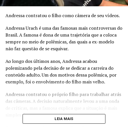
Andressa contratou o filho como câmera de seu vídeos.
Andressa Urach é uma das famosas mais controversas do
Brasil. A famosa é dona de uma trajetória que a coloca
sempre no meio de polêmicas, das quais a ex-modelo
não faz questão de se esquivar.
Ao longo dos últimos anos, Andressa acabou
polemizando pela decisão de se dedicar a carreira do
conteúdo adulto. Um dos motivos dessa polêmica, por
exemplo, foi o envolvimento do filho mais velho.
Andressa contratou o próprio filho para trabalhar atrás
das câmeras. A decisão naturalmente levou a uma onda
de críticas, mas a famosa explica que a situação é mais
simples do que parece.
LEIA MAIS
Em entrevista ao Camarote do Chico Barney, no começo