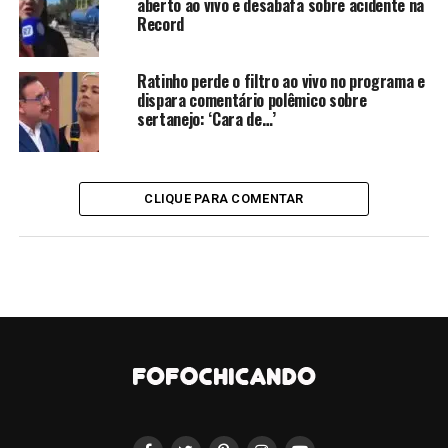
aberto ao vivo e desabafa sobre acidente na
Andressa Urach revela que
Record
contratou o filho para
Ratinho perde o filtro ao vivo no programa e
gravar seus conteúdos pra
dispara comentário polêmico sobre
sertanejo: ‘Cara de…’
o ajudar a ter um
patrimônio:
CLIQUE PARA COMENTAR
“Ali não era a Andressa
mãe e o Arthur filho, era
uma atriz e um câmera, eu
sabia que esse marketing
ruim mexeria com a cabeça
de várias pessoas que tem
fet1ches horríveis.”