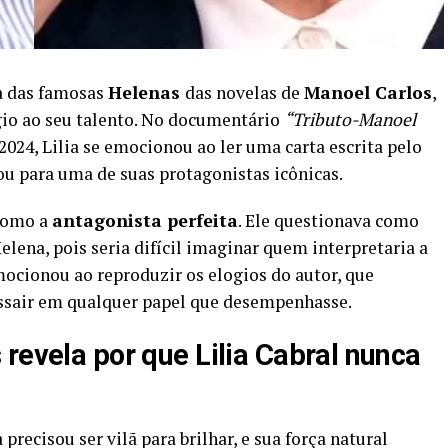
a das famosas
Helenas
das novelas de
Manoel Carlos
,
gio ao seu talento. No documentário
“Tributo-Manoel
2024, Lilia se emocionou ao ler uma carta escrita pelo
ou para uma de suas protagonistas icônicas.
 como a
antagonista perfeita
. Ele questionava como
elena, pois seria difícil imaginar quem interpretaria a
mocionou ao reproduzir os elogios do autor, que
essair em qualquer papel que desempenhasse.
revela por que Lilia Cabral nunca
recisou ser vilã para brilhar, e sua força natural