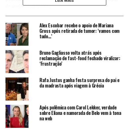
LEIA MAIS
de qualquer maneira.
Patrícia pediu perdão para
Alex Escobar recebe o apoio de Mariana
Eliana durante homenagem
Gross após retirada de tumor: ‘vamos com
tudo…’
Patrícia, afirmando que o pedido de desculpas era em
nome de toda a emissora e sua família, surpreendeu o
Bruno Gagliasso volta atrás após
reclamação de fast-food fechado viralizar:
público com seu discurso. No entanto, não demorou
‘Frustração’
para que os internautas resgatassem uma cena
constrangedora. A cena ocorreu no mesmo programa,
mas com Silvio Santos no palco. Visivelmente
Rafa Justus ganha festa surpresa do pai e
da madrasta após viagem à Grécia
incomodada, Patrícia deu um chega para lá em Eliana e
chegou a chamá-la de chata. O vídeo voltou
rapidamente a viralizar nas redes sociais.
Após polêmica com Carol Lekker, verdade
sobre Eliana e namorada de Belo vem à tona
Relembre a situação
na web
envolvendo Eliana e Patrícia