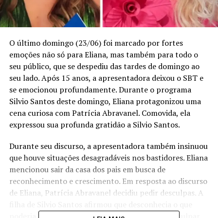
O último domingo (23/06) foi marcado por fortes
emoções não só para Eliana, mas também para todo o
seu público, que se despediu das tardes de domingo ao
seu lado. Após 15 anos, a apresentadora deixou o SBT e
se emocionou profundamente. Durante o programa
Silvio Santos deste domingo, Eliana protagonizou uma
cena curiosa com Patrícia Abravanel. Comovida, ela
expressou sua profunda gratidão a Silvio Santos.
Durante seu discurso, a apresentadora também insinuou
que houve situações desagradáveis nos bastidores. Eliana
mencionou sair da casa dos pais em busca de
reconhecimento e crescimento. Em resposta ao discurso
de Eliana, Patrícia Abravanel decidiu pedir desculpas. A
filha de Silvio Santos afirmou que desconhecia o que
poderia ter ocorrido, mas que gostaria de se desculpar