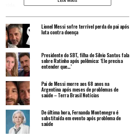
LEIA MAIS
vida.
Desabafo de Jenny Miranda
Lionel Messi sofre terrível perda do pai após
luta contra doença
Nas redes sociais, a mãe de Bia Miranda disse que a filha
tem medo de agulha, destacando ainda não saber se a
dançarina terá parto normal ou cesárea.
Presidente do SBT, filha de Silvio Santos fala
sobre Ratinho após polêmica: ‘Ele precisa
Bia detona a mãe por desabafo
entender que…’
na web
Pai de Messi morre aos 68 anos na
Após a repercussão das falas de Jenny, Bia Miranda se
Argentina após meses de problemas de
saúde – Terra Brasil Notícias
posicionou sobre o assunto afirmando que a mãe estaria
apenas querendo ganhar visualizações nas redes sociais
com a sua gravidez.
“E aproveitar para promover jogos de
De última hora, Fernanda Montenegro é
azar”,
afirmou a influenciadora digital, destacando que a
substituída em evento após problema de
saúde
mãe estaria usando o nome dela e de seu filho
momentos antes de promover jogos na rede social.