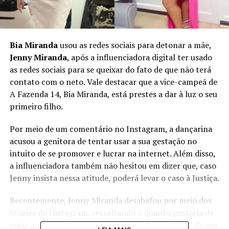
Bia Miranda
usou as redes sociais para detonar a mãe,
Jenny Miranda
, após a influenciadora digital ter usado
as redes sociais para se queixar do fato de que não terá
contato com o neto. Vale destacar que a vice-campeã de
A Fazenda 14, Bia Miranda, está prestes a dar à luz o seu
primeiro filho.
Por meio de um comentário no Instagram, a dançarina
acusou a genitora de tentar usar a sua gestação no
intuito de se promover e lucrar na internet. Além disso,
a influenciadora também não hesitou em dizer que, caso
Jenny insista nessa atitude, poderá levar o caso à Justiça.
Recentemente, Jenny Miranda desabafou por meio dos
Stories do Instagram, ressaltando o quanto gostaria de
estar ao lado da filha nesse momento importante de sua