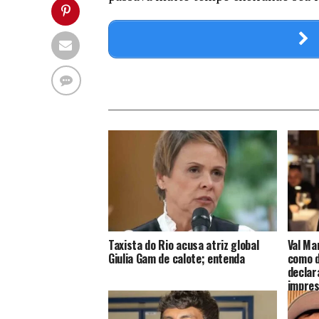
Taxista do Rio acusa atriz global
Val Ma
Giulia Gam de calote; entenda
como d
declar
impres