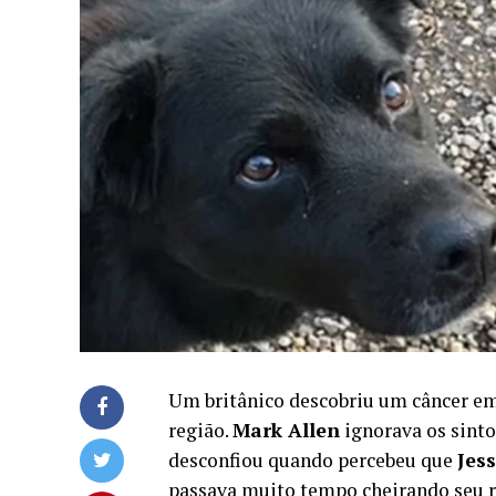
Um britânico descobriu um câncer em 
região.
Mark Allen
ignorava os sinto
desconfiou quando percebeu que
Jess
passava muito tempo cheirando seu r