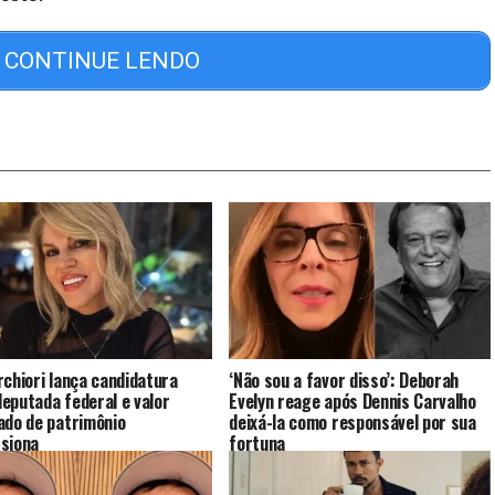
CONTINUE LENDO
rchiori lança candidatura
‘Não sou a favor disso’: Deborah
eputada federal e valor
Evelyn reage após Dennis Carvalho
ado de patrimônio
deixá-la como responsável por sua
siona
fortuna