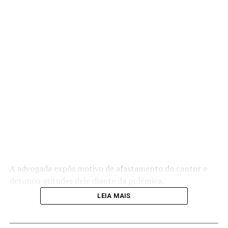
A advogada expôs motivo de afastamento do cantor e
detonou atitudes dele diante da polêmica.
LEIA MAIS