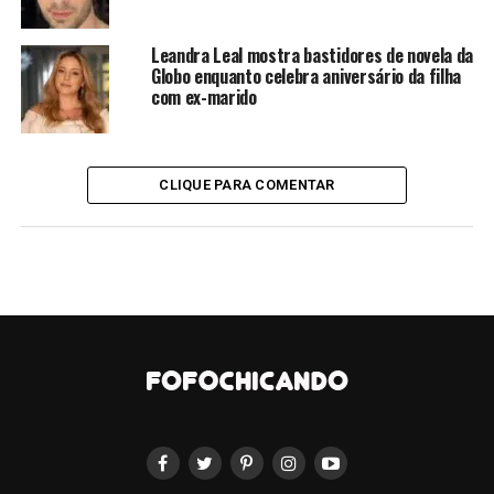
mesmo ela tendo deixado claro para ele que não tinha
outras intenções com ele, ele tentou agarra-la enquanto
Leandra Leal mostra bastidores de novela da
dormia.
Globo enquanto celebra aniversário da filha
com ex-marido
“Você tentou me agarrar lá no rancho, amigo. Eu
dormindo. E eu fui dormir na rede, até 10 horas da
manhã. Eu sempre ficava na Casa da Barra até o
CLIQUE PARA COMENTAR
final. Fiquei três dias e vim embora porque você
estava me incomodando. Chato, iludido”
, disparou
Deolane.
EITA! Deolane Bezerra
DETONA Fiuk em live:
“Você está usando de isso
para aparecer! No mínimo