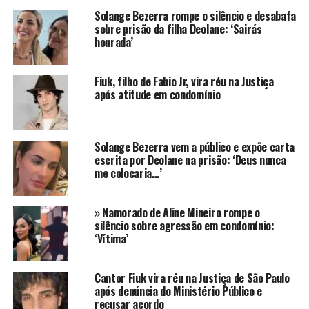
Vixi! Parece que o clima não anda nada bom entre
Solange Bezerra rompe o silêncio e desabafa
sobre prisão da filha Deolane: ‘Sairás
Deolane Bezerra e Fiuk. Os dois eram vistos em clima de
honrada’
um suposto romance nas redes sociais de Carlinhos
Maia, em suas edições dos realitys show.
Fiuk, filho de Fabio Jr, vira réu na Justiça
Na web, alguns internautas chegaram a declarar torcida
após atitude em condomínio
pelo possível casal, mas as coisas não acabaram nada
bem. No último domingo 30 a advogada publicou um
áudio de uma conversa com Fiuk em que os dois estariam
Solange Bezerra vem a público e expõe carta
se desentendendo.
escrita por Deolane na prisão: ‘Deus nunca
me colocaria…’
A treta começou a crescer e agora a advogada afirma
que o cantor estaria tentando criar uma imagem dela de
» Namorado de Aline Mineiro rompe o
vilã, sendo que ela teria se afastado dele por ele não
silêncio sobre agressão em condomínio:
‘Vítima’
entender que tudo não se passava de uma brincadeira e
se chatear com o ‘fora’ dado por ela.
Cantor Fiuk vira réu na Justiça de São Paulo
Além disso, ela afirma que chegou a deixar o Rancho de
após denúncia do Ministério Público e
Carlinhos Maia antes do prazo que gostaria porque
recusar acordo