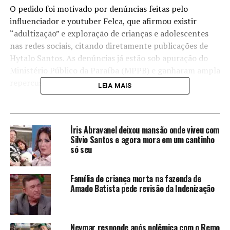
O pedido foi motivado por denúncias feitas pelo
influenciador e youtuber Felca, que afirmou existir
“adultização” e exploração de crianças e adolescentes
nas redes sociais, citando diretamente publicações de
Hytalo Santos. As denúncias já estão sob apuração do
Ministério Público da Paraíba (MPPB) e ganharam ampla
repercussão nacional.
LEIA MAIS
Hytalo Santos e Virginia (foto Reprodução Redes Sociais)
Íris Abravanel deixou mansão onde viveu com
Silvio Santos e agora mora em um cantinho
só seu
Família de criança morta na fazenda de
Amado Batista pede revisão da Indenização
Neymar responde após polêmica com o Remo