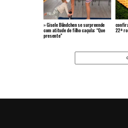
» Gisele Bündchen se surpreende
confir
com atitude de filho caçula: “Que
22ª ro
presente”