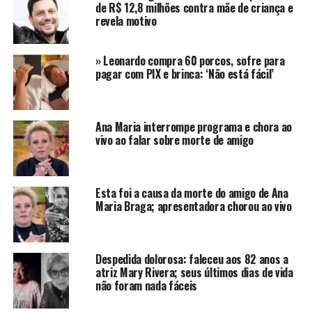
de R$ 12,8 milhões contra mãe de criança e
vídeo, havia muita exposição. Era revista, jornal, rádio,
revela motivo
todo mundo especulando muito sobre a vida dela”
,
relembrou.
» Leonardo compra 60 porcos, sofre para
pagar com PIX e brinca: ‘Não está fácil’
“E o que ela queria era: ‘vou ali, vou fazer o meu trabalho
e ponto final!’ Temos que colocar sempre em primeiro
lugar a nossa saúde. Seja ela física, mental ou espiritual,
esse é o equilíbrio fundamental”
, pontuou Vannucci. O
Ana Maria interrompe programa e chora ao
vivo ao falar sobre morte de amigo
colunista lembrou que, após o hiato em sua carreira, Ana
Paula Arósio participou de alguns projetos no cinema.
No entanto, em relação a futuros projetos, Vannucci
acredita que os convites precisam ser muito especiais.
Esta foi a causa da morte do amigo de Ana
Maria Braga; apresentadora chorou ao vivo
Despedida dolorosa: faleceu aos 82 anos a
atriz Mary Rivera; seus últimos dias de vida
não foram nada fáceis