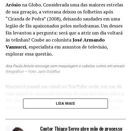
Arósio
na Globo. Considerada uma das maiores estrelas
de sua geração, a veterana deixou os folhetins após
“Ciranda de Pedra” (2008), deixando saudades em uma
legião de fãs apaixonados pelos melodramas. Um desses
fãs levantou a pergunta: será que a atriz um dia voltará
às telinhas? Coube ao colunista
José Armando
Vannucci
, especialista em assuntos de televisão,
explorar essa questão.
Ana Paula Arósio ressurge sem maquiagem e cabelos curtos em ensaio
fotográfico — Foto: Jairo Goldflus
Vannucci possui um canal no YouTube onde, em um de
seus quadros, responde dúvidas de seus inscritos sobre a
TV. Um inscrito perguntou sobre a possibilidade de Ana
LEIA MAIS
Paula Arósio voltar a atuar em novelas. Para Vannucci,
as chances são mínimas, mas não inexistentes. Ele
destacou alguns motivos que levaram a atriz a
Cantor Thiago Servo abre mão de processo
abandonar a fama:
“No período em que ela estava no