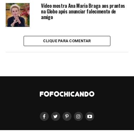
Vídeo mostra Ana Maria Braga aos prantos
na Globo após anunciar falecimento de
amigo
CLIQUE PARA COMENTAR
Foto: Ricardo Teixeira
“Acho que, para ela [Ana Paula Arósio], Malu Mader, e
outros que decidiram se afastar das câmeras e dos
holofotes, o projeto tem que ser muito interessante para
ela voltar. Vamos torcer!”
, finalizou o jornalista. A última
novela em que a atriz participou foi “Ciranda de Pedra”
em 2008, mas seu último trabalho na Globo foi dois anos
depois, interpretando Ana Beatriz Tavares no seriado
“Na Forma da Lei”.
Em 2022, Ana Paula Arósio voltou às telonas como Rosa