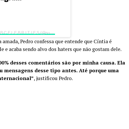
Uma publicação compartilhada por S U B C E L E B R I T I E S (@subcelebrities)
da amada, Pedro confessa que entende que Cíntia é
le e acaba sendo alvo dos haters que não gostam dele.
 100% desses comentários são por minha causa. Ela
ou mensagens desse tipo antes. Até porque uma
internacional”
, justificou Pedro.