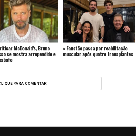
riticar McDonald’s, Bruno
» Faustão passa por reabilitação
sso se mostra arrependido e
muscular após quatro transplantes
sabafo
CLIQUE PARA COMENTAR