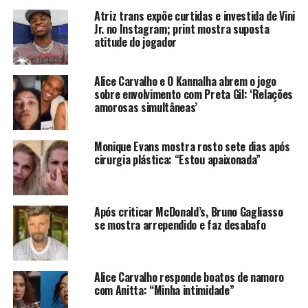
Atriz trans expõe curtidas e investida de Vini
Ver essa foto no Instagram
Jr. no Instagram; print mostra suposta
atitude do jogador
Alice Carvalho e O Kannalha abrem o jogo
sobre envolvimento com Preta Gil: ‘Relações
amorosas simultâneas’
Uma publicação compartilhada por Poliana Rocha (@poliana)
Maria Alice
Monique Evans mostra rosto sete dias após
e Maria Flor tem menos de dois anos de diferença e
cirurgia plástica: “Estou apaixonada”
foram planejadas. O casal sempre foi
aberto sobre o desejo de ter filhos e sempre falou
sobre o desejo de ter mais de um herdeiro, acabaram
Após criticar McDonald’s, Bruno Gagliasso
tendo duas meninas de cara.
se mostra arrependido e faz desabafo
Zé Felipe e Virgínia não falaram
ainda se pretendem ter mais filhos ou
Alice Carvalho responde boatos de namoro
se pretendem curtir o momento antes de pensar na possibil
com Anitta: “Minha intimidade”
jovens e encantam com fotos da família