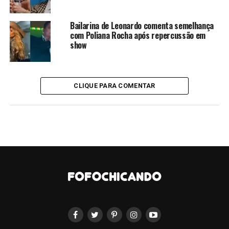
reunida nas redes sociais.
Bailarina de Leonardo comenta semelhança
Poliana Rocha
com Poliana Rocha após repercussão em
show
vivendo treta com João Guilherm
Poliana Rocha é esposa de Leonardo e recentemente trocou 
CLIQUE PARA COMENTAR
João
e Leonardo já se acertaram, segundo o próprio rapaz.
CONTINUE LENDO