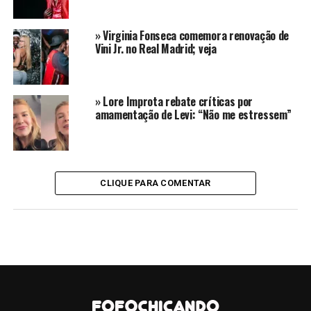
que Virginia e Zé Felipe não são os culpados pela
falta
de pagamentos
dos profissionais.
» Virginia Fonseca comemora renovação de
Vini Jr. no Real Madrid; veja
Virgínia e Zé Felipe se
defendem de acusações de
» Lore Improta rebate críticas por
pedreiros e apontam o
amamentação de Levi: “Não me estressem”
verdadeiro culpado
Em nota, a equipe do casal revelou que foi contratada
CLIQUE PARA COMENTAR
uma empreiteira para cuidar da obra, administrando os
materiais que seriam utilizados, além do pagamento dos
funcionários. Assim, Virginia e Zé Felipe teriam apenas a
responsabilidade de arcar com todos os custos e
repassar o montante para a empresa.
CONTINUE LENDO