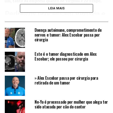
um, tanto da empresa quanto de Virginia e Zé Felipe.
LEIA MAIS
Pedreiros processam Virginia e
Zé Felipe por suposta falta de
Doença autoimune, comprometimento de
pagamento
nervos e tumor: Alex Escobar passa por
cirurgia
Nas alegações, os profissionais teriam dito que
começaram a perceber
descontos
incabíveis de seus
Este é o tumor diagnosticado em Alex
salários, além de não terem recebido pelas horas extras
Escobar; ele passou por cirurgia
de trabalho. O processo judicial se refere à construção
da nova mansão do casal, que tem sete mil metros
quadrados e está localizada em um condomínio luxuoso
» Alex Escobar passa por cirurgia para
em Goiânia, Goiás.
retirada de um tumor
Logo depois que a informação se tornou pública, a
assessoria de imprensa do casal revelou que os
Ne-Yo é processado por mulher que alega ter
advogados já estão cientes do processo e que estão
sido atacada por cão do cantor
agindo contra os pedreiros. Eles ainda deixaram claro