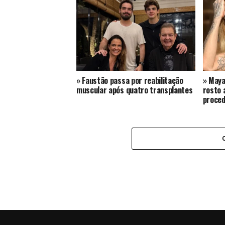
Plano para atacar Messi durante a
Copa do Mundo teria sido
descoberto nos EUA – Terra Brasil
Notícias
» Faustão passa por reabilitação
» May
muscular após quatro transplantes
rosto 
proced