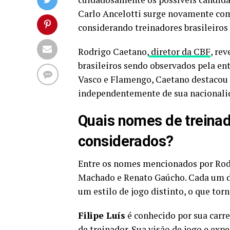
Carlo Ancelotti surge novamente com
considerando treinadores brasileiros 
Rodrigo Caetano,
diretor da CBF
, re
brasileiros sendo observados pela en
Vasco e Flamengo, Caetano destacou a
independentemente de sua nacionali
Quais nomes de treinad
considerados?
Entre os nomes mencionados por Rodr
Machado e Renato Gaúcho. Cada um de
um estilo de jogo distinto, o que tor
Filipe Luís
é conhecido por sua carre
de treinador. Sua visão de jogo e exp