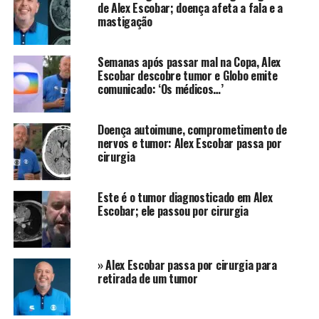
de Alex Escobar; doença afeta a fala e a
entregou para o público do ‘Alô Alô Bahia’ em entrevista
mastigação
durante São João da cidade que estava com os pés
plantados na Globo com novos projetos.
Semanas após passar mal na Copa, Alex
“
A gente está pensando em um novo programa que
Escobar descobre tumor e Globo emite
comunicado: ‘Os médicos…’
vai sair na Globo. Estamos adquirindo as estratégias
para poder trazer essa novidade. Será logo, em
breve, mas é segredo, não posso contar muita coisa
Doença autoimune, comprometimento de
ainda
“, disse Davi na época.
nervos e tumor: Alex Escobar passa por
cirurgia
Mas segundo o colunista Gabriel Vaquer do jornal F5 a
emissora não confirmou sua fala de possível projeto na
Este é o tumor diagnosticado em Alex
empresa. Ainda segundo Gabriel, a permanência de Davi
Escobar; ele passou por cirurgia
na emissora está com os dias contados até o final do ano
com participações nas programações.
» Alex Escobar passa por cirurgia para
E por falar em projetos futuros, segundo o colunista a
retirada de um tumor
Globo ainda se revela irritada com informações criadas
por alguns ex participantes do reality, assim como fez