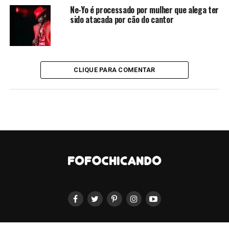
Beatriz Reis, sobre possíveis projetos na ‘casa’.
Ne-Yo é processado por mulher que alega ter
sido atacada por cão do cantor
Até o que se sabe, a contratada oficial da emissora é a
bailarina Alane Dias. Ela está escalada para o time da
nova novela das sete ‘Volta Por Cima’ que ainda não tem
data de estreia divulgada.
CLIQUE PARA COMENTAR
Davi chegou a gravar com a emissora, para a Globoplay,
seu documentário. O curta contou sua trajetória no
reality e também toda sua história de vida no lugar onde
foi criado, em Cajazeiras, interior da Bahia. O
documentário estreou no dia 8 de maio e segue
disponível na plataforma de streaming.