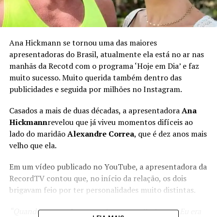
Ana Hickmann se tornou uma das maiores
apresentadoras do Brasil, atualmente ela está no ar nas
manhãs da Recotd com o programa ‘Hoje em Dia’ e faz
muito sucesso. Muito querida também dentro das
publicidades e seguida por milhões no Instagram.
Casados a mais de duas décadas, a apresentadora
Ana
Hickmann
revelou que já viveu momentos difíceis ao
lado do maridão
Alexandre Correa
, que é dez anos mais
velho que ela.
Em um vídeo publicado no YouTube, a apresentadora da
RecordTV contou que, no início da relação, os dois
brigavam feio por ter personalidades muito distintas.
“Quando nos conhecemos, éramos muito jovens. Eu era