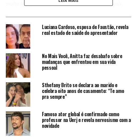
LEIA MAIS
muito insegura e ele, pelo fato de ter dez anos a mais,
achava que só ele podia ter a razão. Aí foi quando a gente
começou a brigar mais”
, disse ela. Vale lembrar que
Ana
Hickmann
casou com o empresário aos 16 anos.
Luciana Cardoso, esposa de Faustão, revela
real estado de saúde do apresentador
No Mais Você, Anitta faz desabafo sobre
Alexandre Correa
também era o agente da famosa, que
mudanças que enfrentou em sua vida
na época era modelo. Juntos, eles viajaram o mundo a
pessoal
trabalho.
Sthefany Brito se declara ao marido e
“Por cada um tentar colocar o seu lado da moeda e às
celebra oito anos de casamento: “Te amo
vezes não saber ouvir o outro lado. Um sem paciência e o
pra sempre”
outro pavio curto… A gente acaba às vezes falando coisas
assim”
, terminou.
Famoso ator global é confirmado como
professor na Uerj e revela nervosismo com a
The post Sincera, Ana Hickmann revela crise no
novidade
casamento e faz revelação bombástica appeared first on