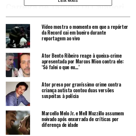
LEIA MAIS
Carreira de Tammy Di Calafiori
após Alma Gêmea
Vídeo mostra o momento em que a repórter
Após o sucesso em Alma Gêmea, Tammy Di Calafiori
da Record cai em bueiro durante
reportagem ao vivo
continuou sua carreira na Globo, participando de
novelas como Ciranda de Pedra, na faixa das 18h,
Passione, das 21h, e Haja Coração, das 19h. Na trama das
Ator Bento Ribeiro reage à queixa-crime
apresentada por Marcos Mion contra ele:
seis, adaptado de um livro de Lygia Fagundes Telles, ela
‘Só falei o que eu…’
teve um dos papéis principais.
Na Record, além de enfrentar os desafios em O Rico e
Ator preso por gravíssimo crime contra
Lázaro, teve papéis em produções bíblicas. Quando
criança autista contou duas versões
suspeitas à polícia
esteve na emissora paulista enfrentou rumores de
problemas nos bastidores, que ela negou
veementemente.
Marcello Melo Jr. e Mell Muzzillo assumem
noivado após enxurrada de críticas por
diferença de idade
Últimos trabalhos de Tammy Di