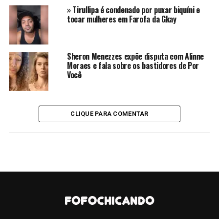
Calafiori
» Tirullipa é condenado por puxar biquíni e
tocar mulheres em Farofa da Gkay
Após esses desafios, Tammy Di Calafiori seguiu em
frente e atuou em outras novelas como Orgulho e
Paixão e mais recentemente em Gênesis e Reis, ambas na
Sheron Menezzes expõe disputa com Alinne
Moraes e fala sobre os bastidores de Por
Record. Em abril deste ano, a ex-global realizou uma
Você
transformação significativa em sua vida ao se mudar
para Miami, buscando aperfeiçoar seu inglês e
aproveitar a proximidade com sua família.
CLIQUE PARA COMENTAR
CONTINUE LENDO