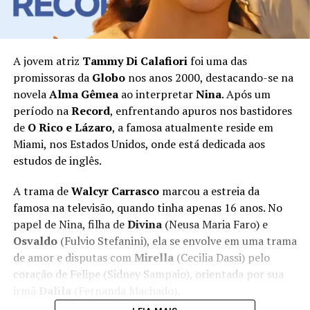
A jovem atriz
Tammy Di Calafiori
foi uma das
promissoras da
Globo
nos anos 2000, destacando-se na
novela
Alma Gêmea
ao interpretar
Nina
. Após um
período na
Record
, enfrentando apuros nos bastidores
de
O Rico e Lázaro
, a famosa atualmente reside em
Miami, nos Estados Unidos, onde está dedicada aos
estudos de inglês.
A trama de
Walcyr Carrasco
marcou a estreia da
famosa na televisão, quando tinha apenas 16 anos. No
papel de Nina, filha de
Divina
(Neusa Maria Faro) e
Osvaldo
(Fulvio Stefanini), ela se envolve em uma trama
de amor e disputas com
Mirella
(Cecilia Dassi) pelo
coração de Felipe (Sidney Sampaio), orientada por sua
irmã
Dalila
(Fernanda Machado).