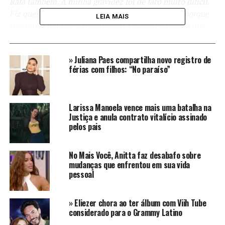
Rafa também. A minha gravidez foi de fato muito difícil.
Fiz questão de reclamar sobre a minha gestação, porque
LEIA MAIS
não ouvia mulheres reclamando. Quando eu falava que
estava sendo difícil, fui muito criticada”,
falou a atriz e
apresentadora.
» Juliana Paes compartilha novo registro de
férias com filhos: “No paraíso”
Tatá Werneck teve muitos
enjoos na gravidez de Clara
Larissa Manoela vence mais uma batalha na
Maria
Justiça e anula contrato vitalício assinado
pelos pais
Tatá recordou que enfrentou uma gestação
extremamente desafiadora, sofrendo com vômitos
No Mais Você, Anitta faz desabafo sobre
recorrentes, chegando a 40 vezes por dia, e sendo
mudanças que enfrentou em sua vida
obrigada a ficar em repouso absoluto por dois meses.
pessoal
Além disso, ela também teve diabete gestacional e
desenvolveu urticária em todo o corpo.
» Eliezer chora ao ter álbum com Viih Tube
considerado para o Grammy Latino
Apesar de todas as dificuldades enfrentadas durante a