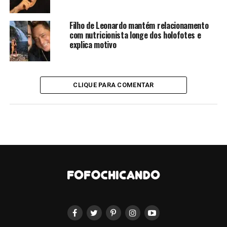
(@_hcarnevalli)
November
Filho de Leonardo mantém relacionamento
24, 2022
com nutricionista longe dos holofotes e
explica motivo
‘Ai que luxo, Bonner com gravata verde e Renata de
brusinha amarela. Vai Brasil!’
, disse um internauta.
CLIQUE PARA COMENTAR
A gravata verde do Bonner
A blusa amarela da Renata
Eu amo dois âncoras.
@jornalnacional
pic.twitter.com/QFejesrcyu
— João Pedro Fernandes