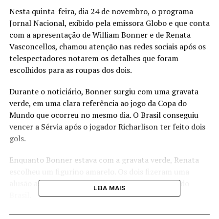
Nesta quinta-feira, dia 24 de novembro, o programa
Jornal Nacional, exibido pela emissora Globo e que conta
com a apresentação de William Bonner e de Renata
Vasconcellos, chamou atenção nas redes sociais após os
telespectadores notarem os detalhes que foram
escolhidos para as roupas dos dois.
Durante o noticiário, Bonner surgiu com uma gravata
verde, em uma clara referência ao jogo da Copa do
Mundo que ocorreu no mesmo dia. O Brasil conseguiu
vencer a Sérvia após o jogador Richarlison ter feito dois
gols.
Enquanto Bonner estava com a gravata verde, Renata
escolheu um figurino amarelo. Os dois fizeram uma
alusão as cores que estão presentes na bandeira do
LEIA MAIS
Brasil.
No Jornal Nacional, um dos principais assuntos foram