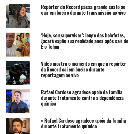
justamente a estreia do Brasil na copa com a vitória, o
Repórter da Record passa grande susto ao
cair em bueiro durante transmissão ao vivo
que deixou muitos brasileiros animados.
Nas redes socias, os internautas não deixaram de
reparar nas escolhas que foram feitas pelos
‘Hoje, sou supervisor’: longe dos holofotes,
apresentadores e fizeram questão de comentar sobre o
Jacaré expõe sua realidade anos após sair do
É o Tchan
assunto.
Ai que luxo, Bonner com
Vídeo mostra o momento em que a repórter
da Record cai em bueiro durante
gravata verde e Renata de
reportagem ao vivo
brusinha amarela.
Rafael Cardoso agradece apoio da família
durante tratamento contra a dependência
Vai Brasil!
química
#JornalNacional
» Rafael Cardoso agradece apoio da família
durante tratamento químico
— Henrique Carnevalli 