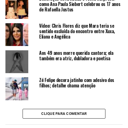
que ambos estão solteiros reforçaram a repercussão nas
como Ana Paula Siebert celebrou os 17 anos
de Rafaella Justus
redes sociais.
Relação com Virginia Fonseca
Vídeo: Chris Flores diz que Mara teria se
sentido excluída do encontro entre Xuxa,
segue amigável
Eliana e Angélica
Mesmo após o fim do casamento, Zé Felipe e Virginia
Aos 49 anos morre querida cantora; ela
Fonseca continuam aparecendo juntos em algumas
também era atriz, dubladora e poetisa
publicações nas redes sociais. A convivência tem sido
motivada especialmente pelo vínculo com os filhos que
tiveram durante o relacionamento.
Zé Felipe decora jatinho com adesivo dos
filhos; detalhe chama atenção
Desde o anúncio do divórcio, o ex-casal tem mostrado
que mantém uma relação amistosa. A ideia é preservar o
bem-estar das crianças, o que justifica a frequência com
que ainda são vistos juntos em situações familiares.
CLIQUE PARA COMENTAR
CONTINUE LENDO