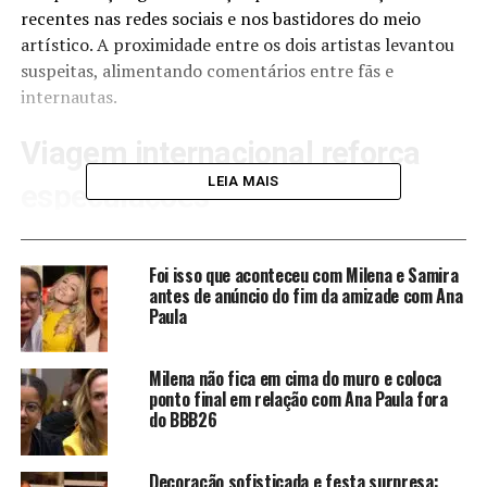
recentes nas redes sociais e nos bastidores do meio
artístico. A proximidade entre os dois artistas levantou
suspeitas, alimentando comentários entre fãs e
internautas.
Viagem internacional reforça
LEIA MAIS
especulações
Os rumores foram divulgadas pelo jornalista Leo Dias,
por meio de seu site. Segundo ele, Zé Felipe e Ana
Foi isso que aconteceu com Milena e Samira
Castela estariam juntos em uma viagem à Flórida, nos
antes de anúncio do fim da amizade com Ana
Paula
Estados Unidos. O passeio teria acontecido de forma
discreta, mas o casal teria sido visto circulando pela
região.
Milena não fica em cima do muro e coloca
ponto final em relação com Ana Paula fora
do BBB26
Apesar de ainda não haver confirmação por parte dos
artistas, os rumores ganharam força com o suposto
flagra. O local escolhido para a viagem e o momento em
Decoração sofisticada e festa surpresa: