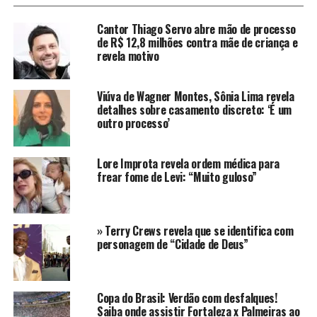
Cantor Thiago Servo abre mão de processo
Quais os principais desafios do
de R$ 12,8 milhões contra mãe de criança e
revela motivo
Brasil na partida?
O jogo contra o Equador apresentou dificuldades
Viúva de Wagner Montes, Sônia Lima revela
detalhes sobre casamento discreto: ‘É um
específicas, principalmente devido às condições do
outro processo’
gramado, que dificultaram o controle da bola e a
execução de jogadas combinadas. Ancelotti mencionou
que, apesar das oportunidades criadas por jogadores
Lore Improta revela ordem médica para
frear fome de Levi: “Muito guloso”
como Vini Jr. e Casemiro, o time encontrou dificuldades
para encontrar espaços entre as linhas defensivas
adversárias.
» Terry Crews revela que se identifica com
Além disso, a saída de bola foi um ponto crítico, com a
personagem de “Cidade de Deus”
equipe enfrentando desafios para levar a bola de forma
limpa até o último terço do campo. A força defensiva do
Equador foi um fator que contribuiu para a escassez de
Copa do Brasil: Verdão com desfalques!
chances claras de gol, exigindo uma abordagem mais
Saiba onde assistir Fortaleza x Palmeiras ao