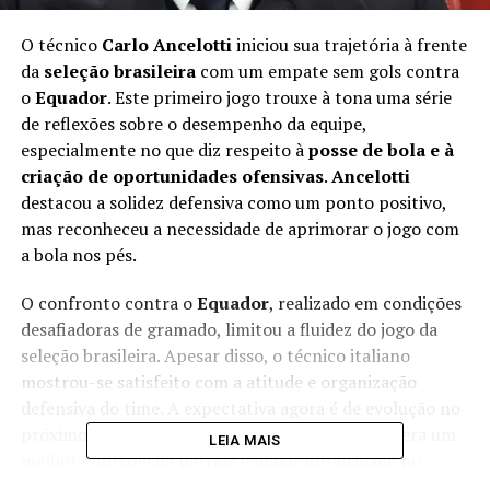
O técnico
Carlo Ancelotti
iniciou sua trajetória à frente
da
seleção brasileira
com um empate sem gols contra
o
Equador
. Este primeiro jogo trouxe à tona uma série
de reflexões sobre o desempenho da equipe,
especialmente no que diz respeito à
posse de bola e à
criação de oportunidades ofensivas
.
Ancelotti
destacou a solidez defensiva como um ponto positivo,
mas reconheceu a necessidade de aprimorar o jogo com
a bola nos pés.
O confronto contra o
Equador
, realizado em condições
desafiadoras de gramado, limitou a fluidez do jogo da
seleção brasileira. Apesar disso, o técnico italiano
mostrou-se satisfeito com a atitude e organização
defensiva do time. A expectativa agora é de evolução no
próximo desafio contra o
Paraguai
, onde se espera um
LEIA MAIS
melhor controle da partida e maior intensidade no
ataque.