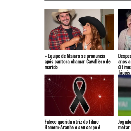
» Equipe de Maiara se pronuncia
Desped
após cantora chamar Cavalliere de
anos a
marido
último
fáceis
Falece querida atriz do filme
Jogado
Homem-Aranha e seu corpo é
matar 