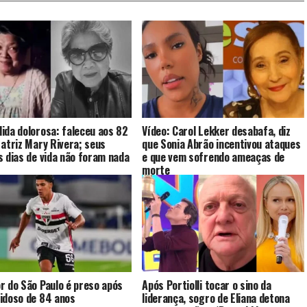
ida dolorosa: faleceu aos 82
Vídeo: Carol Lekker desabafa, diz
 atriz Mary Rivera; seus
que Sonia Abrão incentivou ataques
s dias de vida não foram nada
e que vem sofrendo ameaças de
morte
r do São Paulo é preso após
Após Portiolli tocar o sino da
idoso de 84 anos
liderança, sogro de Eliana detona