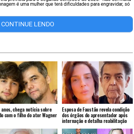
onagem é uma mulher que terá dificuldades para engravidar, só
CONTINUE LENDO
 anos, chega notícia sobre
Esposa de Faustão revela condição
do com o filho do ator Wagner
dos órgãos do apresentador após
internação e detalha reabilitação