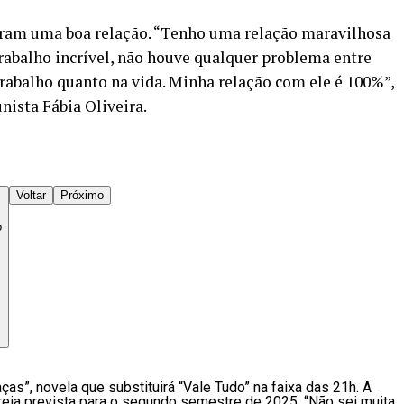
eram uma boa relação. “Tenho uma relação maravilhosa
abalho incrível, não houve qualquer problema entre
rabalho quanto na vida. Minha relação com ele é 100%”,
nista Fábia Oliveira.
Voltar
Próximo
o
ças”, novela que substituirá “Vale Tudo” na faixa das 21h. A
streia prevista para o segundo semestre de 2025. “Não sei muita