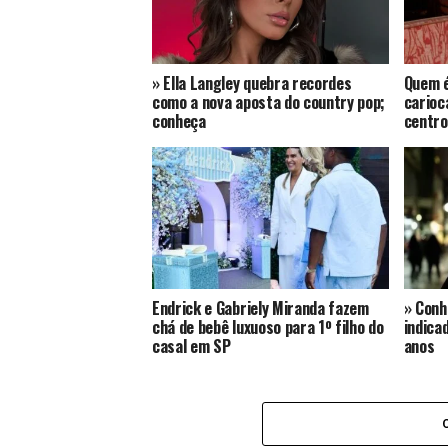
» Ella Langley quebra recordes
Quem é
como a nova aposta do country pop;
carioc
conheça
centro
Endrick e Gabriely Miranda fazem
» Conh
chá de bebê luxuoso para 1º filho do
indica
casal em SP
anos