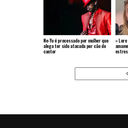
Ne-Yo é processado por mulher que
» Lore
alega ter sido atacada por cão do
amamen
cantor
estre