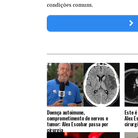
condições comuns.
Doença autoimune,
Este é
comprometimento de nervos e
Alex E
tumor: Alex Escobar passa por
cirurg
cirurgia